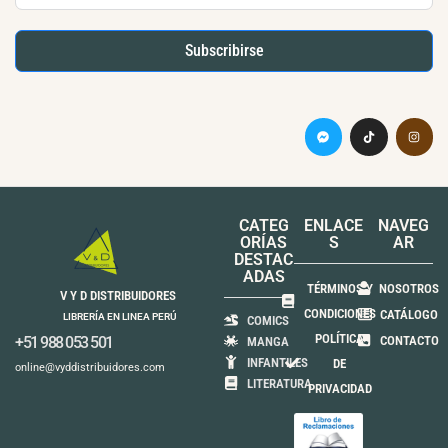
Subscribirse
CATEG
ENLACE
NAVEG
ORÍAS
S
AR
DESTAC
ADAS
TÉRMINOS Y
NOSOTROS
V Y D DISTRIBUIDORES
CONDICIONES
CATÁLOGO
LIBRERÍA EN LINEA PERÚ
COMICS
POLÍTICA
+51 988 053 501
CONTACTO
MANGA
INFANTILES
DE
online@vyddistribuidores.com
LITERATURA
PRIVACIDAD