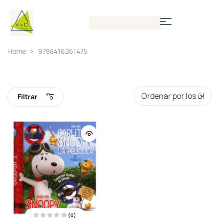
Home
9788416261475
Filtrar
(0)