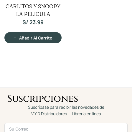
V
CARLITOS Y SNOOPY
a
l
LA PELICULA
o
r
a
S/
23.99
d
o
c
o
n
Añadir Al Carrito
0
d
e
5
Suscripciones
Suscríbase para recibir las novedades de
V Y D Distribuidores – Librería en linea