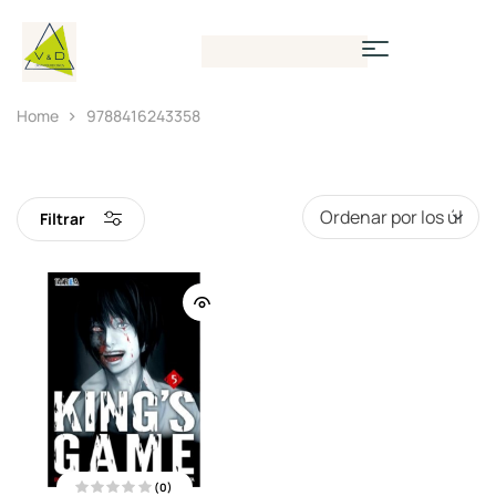
Home
9788416243358
Filtrar
(0)