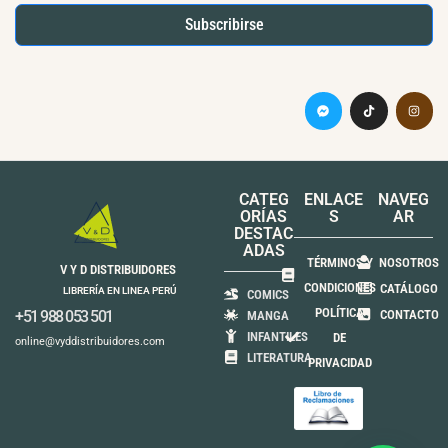
Subscribirse
CATEG
ENLACE
NAVEG
ORÍAS
S
AR
DESTAC
ADAS
TÉRMINOS Y
NOSOTROS
V Y D DISTRIBUIDORES
CONDICIONES
CATÁLOGO
LIBRERÍA EN LINEA PERÚ
COMICS
POLÍTICA
+51 988 053 501
CONTACTO
MANGA
INFANTILES
DE
online@vyddistribuidores.com
LITERATURA
PRIVACIDAD