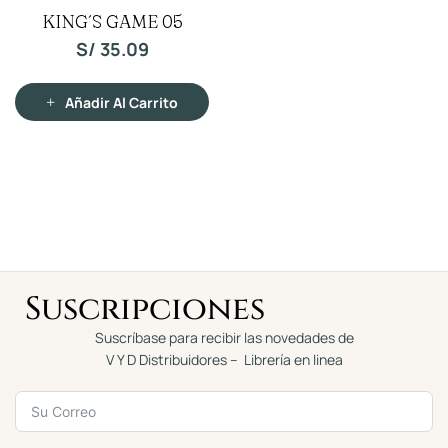
V
KING´S GAME 05
a
l
o
S/
35.09
r
a
d
o
c
Añadir Al Carrito
o
n
0
d
e
5
Suscripciones
Suscríbase para recibir las novedades de
V Y D Distribuidores – Librería en linea