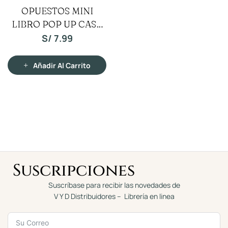
V
OPUESTOS MINI
a
l
LIBRO POP UP CASA
o
r
a
DE MICKEY MOUSE
S/
7.99
d
o
c
o
n
Añadir Al Carrito
0
d
e
5
Suscripciones
Suscríbase para recibir las novedades de
V Y D Distribuidores – Librería en linea