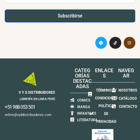
Subscribirse
CATEG
ENLACE
NAVEG
ORÍAS
S
AR
DESTAC
ADAS
TÉRMINOS Y
NOSOTROS
V Y D DISTRIBUIDORES
CONDICIONES
CATÁLOGO
LIBRERÍA EN LINEA PERÚ
COMICS
POLÍTICA
+51 988 053 501
CONTACTO
MANGA
INFANTILES
DE
online@vyddistribuidores.com
LITERATURA
PRIVACIDAD