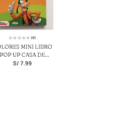
(0)
V
LORES MINI LIBRO
a
l
POP UP CASA DE
o
r
a
MICKEY MOUSE
S/
7.99
d
o
c
o
n
0
d
e
5