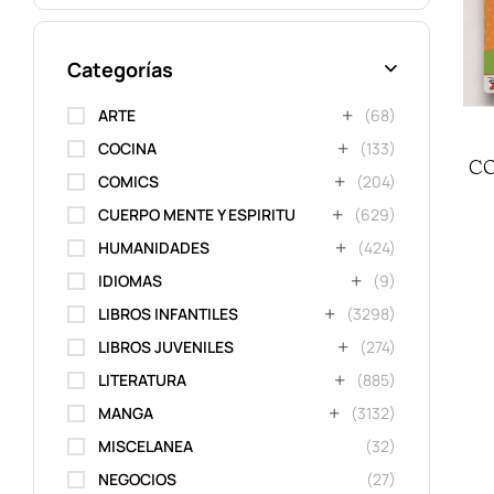
Categorías
ARTE
(68)
COCINA
(133)
CO
COMICS
(204)
CUERPO MENTE Y ESPIRITU
(629)
HUMANIDADES
(424)
IDIOMAS
(9)
LIBROS INFANTILES
(3298)
LIBROS JUVENILES
(274)
LITERATURA
(885)
MANGA
(3132)
MISCELANEA
(32)
NEGOCIOS
(27)