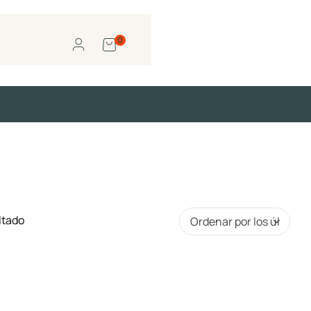
0
ltado