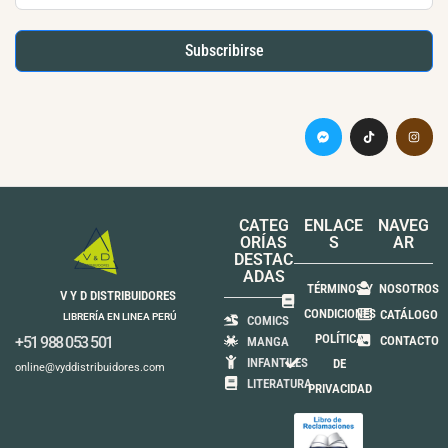
Subscribirse
CATEG
ENLACE
NAVEG
ORÍAS
S
AR
DESTAC
ADAS
TÉRMINOS Y
NOSOTROS
V Y D DISTRIBUIDORES
CONDICIONES
CATÁLOGO
LIBRERÍA EN LINEA PERÚ
COMICS
POLÍTICA
+51 988 053 501
CONTACTO
MANGA
INFANTILES
DE
online@vyddistribuidores.com
LITERATURA
PRIVACIDAD