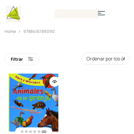
Home
9788416189090
Filtrar
(0)