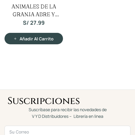
V
ANIMALES DE LA
a
l
GRANJA ABRE Y
o
r
a
DESCUBRE
S/
27.99
d
o
c
o
n
Añadir Al Carrito
0
d
e
5
Suscripciones
Suscríbase para recibir las novedades de
V Y D Distribuidores – Librería en linea