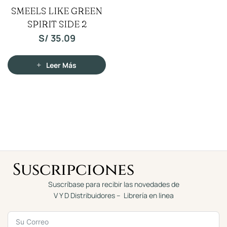
V
SMEELS LIKE GREEN
a
l
SPIRIT SIDE 2
o
r
a
S/
35.09
d
o
c
o
n
Leer Más
0
d
e
5
Suscripciones
Suscríbase para recibir las novedades de
V Y D Distribuidores – Librería en linea