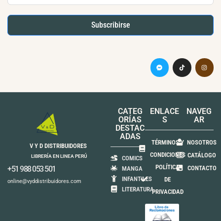
Subscribirse
CATEG
ENLACE
NAVEG
ORÍAS
S
AR
DESTAC
ADAS
TÉRMINOS Y
NOSOTROS
V Y D DISTRIBUIDORES
CONDICIONES
CATÁLOGO
LIBRERÍA EN LINEA PERÚ
COMICS
POLÍTICA
+51 988 053 501
CONTACTO
MANGA
INFANTILES
DE
online@vyddistribuidores.com
LITERATURA
PRIVACIDAD