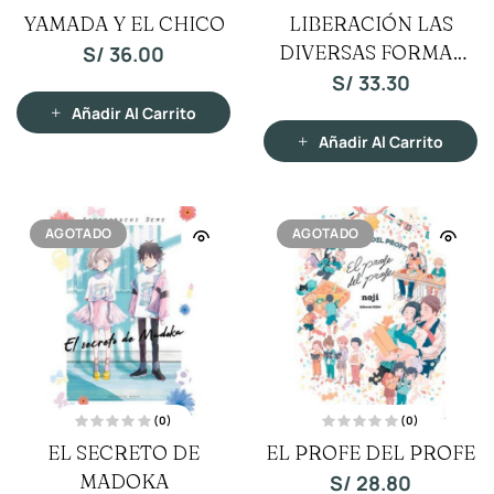
V
V
YAMADA Y EL CHICO
LIBERACIÓN LAS
a
a
l
l
o
DIVERSAS FORMAS
o
S/
36.00
r
r
a
a
DEL AMOR
S/
33.30
d
d
o
o
c
c
Añadir Al Carrito
o
o
n
n
Añadir Al Carrito
0
0
d
d
e
e
5
5
AGOTADO
AGOTADO
(0)
(0)
V
V
EL SECRETO DE
EL PROFE DEL PROFE
a
a
l
l
o
MADOKA
o
S/
28.80
r
r