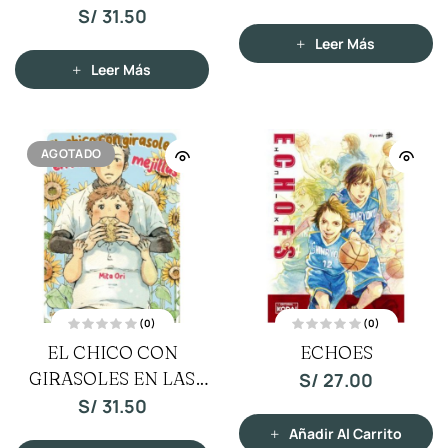
a
a
S/
31.50
d
d
o
o
c
c
Leer Más
o
o
n
n
Leer Más
0
0
d
d
e
e
5
5
AGOTADO
(0)
(0)
V
V
EL CHICO CON
ECHOES
a
a
l
l
GIRASOLES EN LAS
o
o
S/
27.00
r
r
a
a
MEJILLAS
S/
31.50
d
d
o
o
c
c
Añadir Al Carrito
o
o